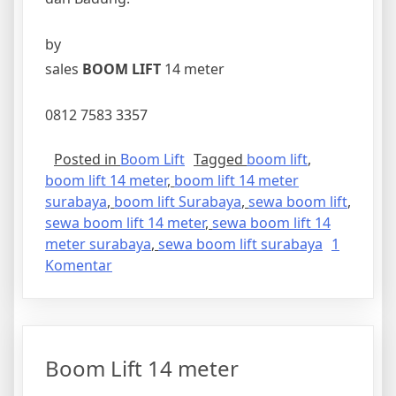
by
sales
BOOM LIFT
14 meter
0812 7583 3357
Posted in
Boom Lift
Tagged
boom lift
,
boom lift 14 meter
,
boom lift 14 meter
surabaya
,
boom lift Surabaya
,
sewa boom lift
,
sewa boom lift 14 meter
,
sewa boom lift 14
meter surabaya
,
sewa boom lift surabaya
1
pada
Komentar
sewa
Boom
Lift
14
Boom Lift 14 meter
meter