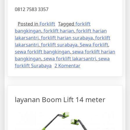
0812 7583 3357
Posted in
Forklift
Tagged
forklift
bangkingan
,
forklift harian
,
forklift harian
lakarsantri
,
forklift harian surabaya
,
forklift
lakarsantri
,
forklift surabaya
,
Sewa Forklift
,
sewa forklift bangkingan
,
sewa forklift harian
bangkingan
,
sewa forklift lakarsantri
,
sewa
pada
forklift Surabaya
2 Komentar
sewa
Forklift
Harian
Bangkingan
layanan Boom Lift 14 meter
Lakarsantri
Surabaya