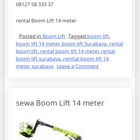
08127 58 333 37
rental Boom Lift 14 meter
Posted in
Boom Lift
Tagged
boom lift
,
boom lift 14 meter
,
boom lift Surabaya
,
rental
boom lift
,
rental boom lift 14 meter
,
rental
boom lift surabaya
,
renttal boom lift 14
on
meter surabaya
Leave a Comment
rental
Boom
Lift
14
sewa Boom Lift 14 meter
meter