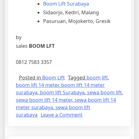
Boom Lift Surabaya
Sidaorjo, Kediri, Malang
Pasuruan, Mojokerto, Gresik
by
sales
BOOM LFT
0812 7583 3357
Posted in
Boom Lift
Tagged
boom lift
,
boom lift 14 meter
,
boom lift 14 meter
surabaya
,
boom lift Surabaya
,
sewa boom lift
,
sewa boom lift 14 meter
,
sewa boom lift 14
meter surabaya
,
sewa boom lift
on
surabaya
Leave a Comment
layanan
Boom
Lift