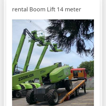
14
rental Boom Lift 14 meter
meter