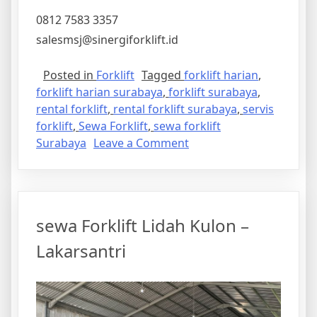
0812 7583 3357
salesmsj@sinergiforklift.id
Posted in
Forklift
Tagged
forklift harian
,
forklift harian surabaya
,
forklift surabaya
,
rental forklift
,
rental forklift surabaya
,
servis
forklift
,
Sewa Forklift
,
sewa forklift
on
Surabaya
Leave a Comment
Forklift
Surabaya
sewa Forklift Lidah Kulon –
Lakarsantri