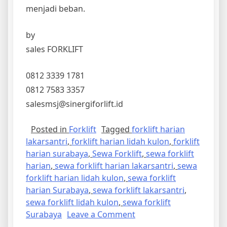
menjadi beban.
by
sales FORKLIFT
0812 3339 1781
0812 7583 3357
salesmsj@sinergiforlift.id
Posted in
Forklift
Tagged
forklift harian
lakarsantri
,
forklift harian lidah kulon
,
forklift
harian surabaya
,
Sewa Forklift
,
sewa forklift
harian
,
sewa forklift harian lakarsantri
,
sewa
forklift harian lidah kulon
,
sewa forklift
harian Surabaya
,
sewa forklift lakarsantri
,
sewa forklift lidah kulon
,
sewa forklift
on
Surabaya
Leave a Comment
sewa