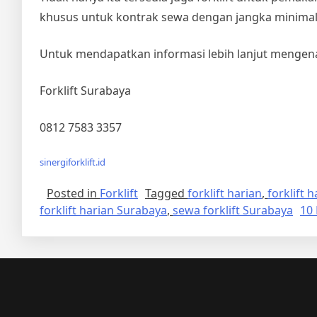
khusus untuk kontrak sewa dengan jangka minimal 
Untuk mendapatkan informasi lebih lanjut mengena
Forklift Surabaya
0812 7583 3357
sinergiforklift.id
Posted in
Forklift
Tagged
forklift harian
,
forklift 
forklift harian Surabaya
,
sewa forklift Surabaya
10