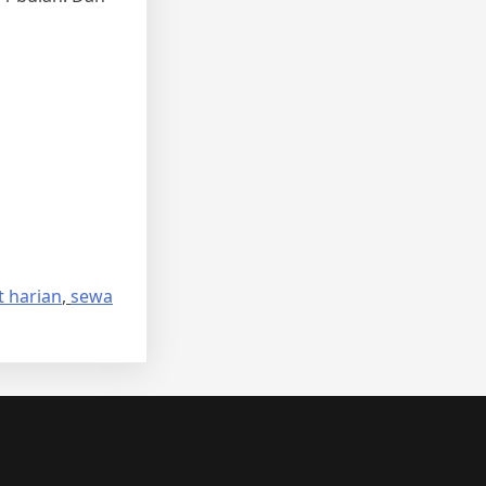
t harian
,
sewa