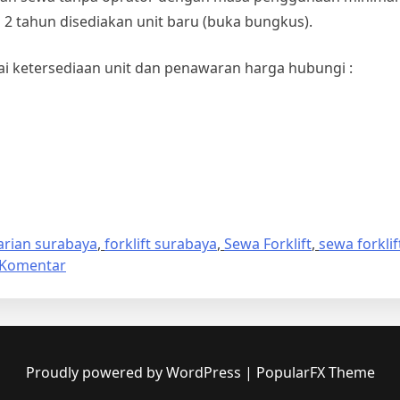
2 tahun disediakan unit baru (buka bungkus).
i ketersediaan unit dan penawaran harga hubungi :
harian surabaya
,
forklift surabaya
,
Sewa Forklift
,
sewa forklif
pada
 Komentar
Sewa
Forklift
Harian
Surabaya,
3
Proudly powered by WordPress
|
PopularFX Theme
ton