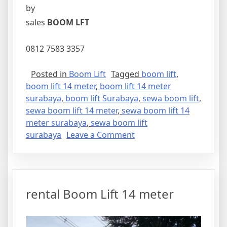
by
sales
BOOM LFT
0812 7583 3357
Posted in
Boom Lift
Tagged
boom lift
,
boom lift 14 meter
,
boom lift 14 meter
surabaya
,
boom lift Surabaya
,
sewa boom lift
,
sewa boom lift 14 meter
,
sewa boom lift 14
meter surabaya
,
sewa boom lift
on
surabaya
Leave a Comment
layanan
Boom
Lift
14
rental Boom Lift 14 meter
meter