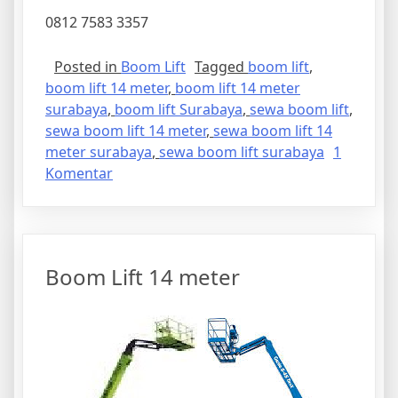
0812 7583 3357
Posted in
Boom Lift
Tagged
boom lift
,
boom lift 14 meter
,
boom lift 14 meter
surabaya
,
boom lift Surabaya
,
sewa boom lift
,
sewa boom lift 14 meter
,
sewa boom lift 14
meter surabaya
,
sewa boom lift surabaya
1
pada
Komentar
sewa
Boom
Lift
14
Boom Lift 14 meter
meter