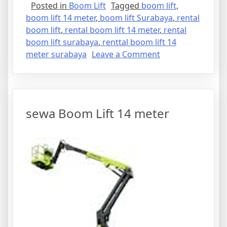
Posted in
Boom Lift
Tagged
boom lift
,
boom lift 14 meter
,
boom lift Surabaya
,
rental
boom lift
,
rental boom lift 14 meter
,
rental
boom lift surabaya
,
renttal boom lift 14
on
meter surabaya
Leave a Comment
rental
Boom
Lift
14
sewa Boom Lift 14 meter
meter