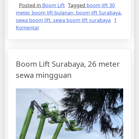
Posted in
Boom Lift
Tagged
boom lift 30
meter
,
boom lift bulanan
,
boom lift Surabaya
,
sewa boom lift
,
sewa boom lift surabaya
1
pada
Komentar
sewa
Boom
Lift
Surabaya
Boom Lift Surabaya, 26 meter
30
meter
sewa mingguan