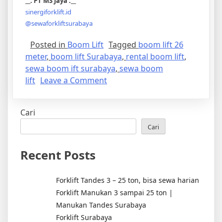
__. PT MS Jaya .__
sinergiforklift.id
@sewaforkliftsurabaya
Posted in
Boom Lift
Tagged
boom lift 26
meter
,
boom lift Surabaya
,
rental boom lift
,
sewa boom ift surabaya
,
sewa boom
on
lift
Leave a Comment
Boom
Lift
Cari
Surabaya,
26
Cari
meter
sewa
Recent Posts
mingguan
Forklift Tandes 3 – 25 ton, bisa sewa harian
Forklift Manukan 3 sampai 25 ton |
Manukan Tandes Surabaya
Forklift Surabaya