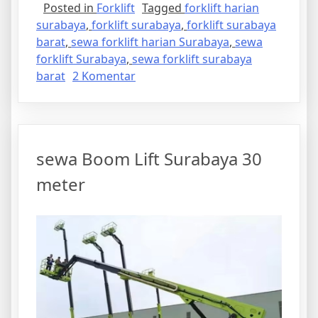
Posted in
Forklift
Tagged
forklift harian
surabaya
,
forklift surabaya
,
forklift surabaya
barat
,
sewa forklift harian Surabaya
,
sewa
forklift Surabaya
,
sewa forklift surabaya
pada
barat
2 Komentar
Sewa
Forklift
Surabaya
Barat
sewa Boom Lift Surabaya 30
meter