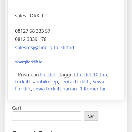
sales FORKLIFT
08127 58 333 57
0812 3339 1781
salesmsj@sinergiforklift.id
sinergiforklift.id
Posted in
Forklift
Tagged
forklift 10 ton
,
forklift sambikerep
,
rental forklift
,
Sewa
pada
Forklift
,
sewa forklift harian
1 Komentar
Sewa
Forklift
Cari
Harian
Sambikere
Cari
10
ton