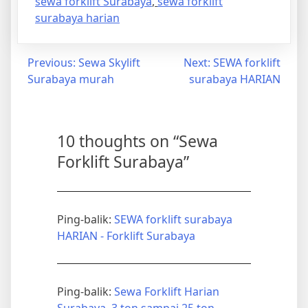
sewa forklift Surabaya
,
sewa forklift
surabaya harian
Navigasi
Previous:
Sewa Skylift
Next:
SEWA forklift
Surabaya murah
surabaya HARIAN
pos
10 thoughts on “
Sewa
Forklift Surabaya
”
Ping-balik:
SEWA forklift surabaya
HARIAN - Forklift Surabaya
Ping-balik:
Sewa Forklift Harian
Surabaya, 3 ton sampai 25 ton -