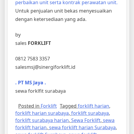
perbaikan unit serta kontrak perawatan unit.
Untuk penjualan unit bekas menyesuaikan
dengan ketersediaan yang ada.
by
sales
FORKLIFT
0812 7583 3357
salesmsj@sinergiforklift.id
. PT MS Jaya .
sewa forklfit surabaya
Posted in
Forklift
Tagged
forklift harian
,
forklift harian surabaya
,
forklift surabaya
,
forklift surabaya harian
,
Sewa Forklift
,
sewa
forklift harian
,
sewa forklift harian Surabaya
,