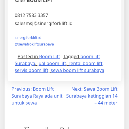
sales
BOOM LIFT
0812 7583 3357
salesmsj@sinergiforklift.id
sinergiforklift.id
@sewafrokliftsurabaya
Posted in
Boom Lift
Tagged
boom lift
Surabaya
,
jual boom lift
,
rental boom lift
,
servis boom lift
,
sewa boom lift surabaya
Navigasi
Previous:
Boom Lift
Next:
Sewa Boom Lift
Surabaya Raya ada unit
Surabaya ketinggian 14
pos
untuk sewa
– 44 meter