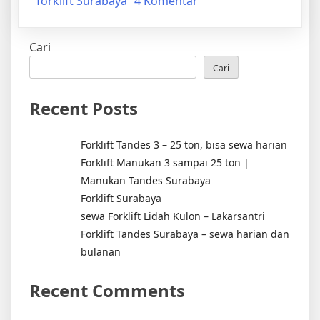
pada
forklift Surabaya
4 Komentar
Forklift
Harian
Cari
Surabaya
3
Cari
sampai
25
Recent Posts
ton
Forklift Tandes 3 – 25 ton, bisa sewa harian
Forklift Manukan 3 sampai 25 ton |
Manukan Tandes Surabaya
Forklift Surabaya
sewa Forklift Lidah Kulon – Lakarsantri
Forklift Tandes Surabaya – sewa harian dan
bulanan
Recent Comments