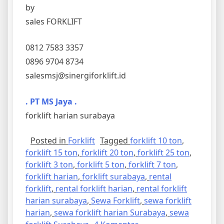
by
sales FORKLIFT
0812 7583 3357
0896 9704 8734
salesmsj@sinergiforklift.id
. PT MS Jaya .
forklift harian surabaya
Posted in
Forklift
Tagged
forklift 10 ton
,
forklift 15 ton
,
forklift 20 ton
,
forklift 25 ton
,
forklift 3 ton
,
forklift 5 ton
,
forklift 7 ton
,
forklift harian
,
forklift surabaya
,
rental
forklift
,
rental forklift harian
,
rental forklift
harian surabaya
,
Sewa Forklift
,
sewa forklift
harian
,
sewa forklift harian Surabaya
,
sewa