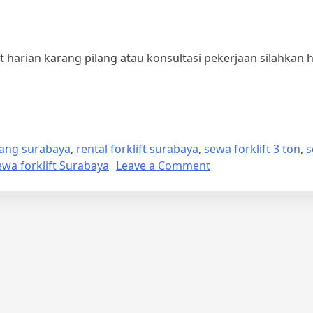
ft harian karang pilang atau konsultasi pekerjaan silahkan 
ilang surabaya
,
rental forklift surabaya
,
sewa forklift 3 ton
,
s
on
ewa forklift Surabaya
Leave a Comment
Rental
Forklift
Harian
Karang
Pilang