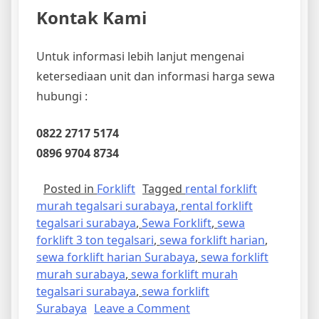
Kontak Kami
Untuk informasi lebih lanjut mengenai
ketersediaan unit dan informasi harga sewa
hubungi :
0822 2717 5174
0896 9704 8734
Posted in
Forklift
Tagged
rental forklift
murah tegalsari surabaya
,
rental forklift
tegalsari surabaya
,
Sewa Forklift
,
sewa
forklift 3 ton tegalsari
,
sewa forklift harian
,
sewa forklift harian Surabaya
,
sewa forklift
murah surabaya
,
sewa forklift murah
tegalsari surabaya
,
sewa forklift
on
Surabaya
Leave a Comment