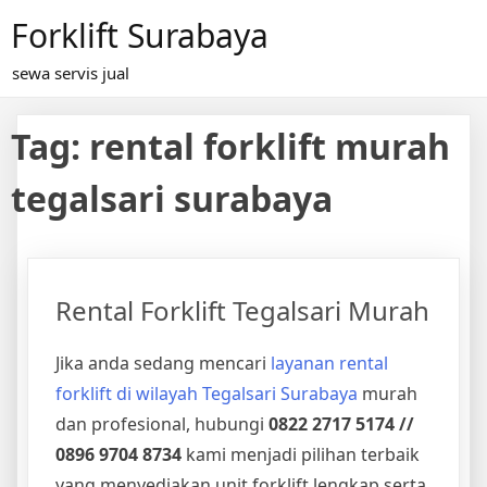
Skip
Forklift Surabaya
to
content
sewa servis jual
Tag:
rental forklift murah
tegalsari surabaya
Rental Forklift Tegalsari Murah
Jika anda sedang mencari
layanan rental
forklift di wilayah Tegalsari Surabaya
murah
dan profesional, hubungi
0822 2717 5174 //
0896 9704 8734
kami menjadi pilihan terbaik
yang menyediakan unit forklift lengkap serta