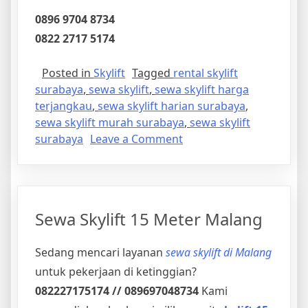
0896 9704 8734
0822 2717 5174
Posted in
Skylift
Tagged
rental skylift
surabaya
,
sewa skylift
,
sewa skylift harga
terjangkau
,
sewa skylift harian surabaya
,
sewa skylift murah surabaya
,
sewa skylift
on
surabaya
Leave a Comment
Sewa
Skylift
Surabaya
Harga
Sewa Skylift 15 Meter Malang
Terjangkau
Sedang mencari layanan
sewa skylift di Malang
untuk pekerjaan di ketinggian?
082227175174 // 089697048734
Kami