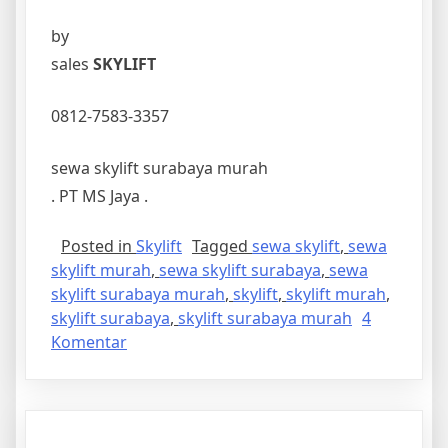
by
sales
SKYLIFT
0812-7583-3357
sewa skylift surabaya murah
. PT MS Jaya .
Posted in
Skylift
Tagged
sewa skylift
,
sewa
skylift murah
,
sewa skylift surabaya
,
sewa
skylift surabaya murah
,
skylift
,
skylift murah
,
skylift surabaya
,
skylift surabaya murah
4
pada
Komentar
Sewa
Skylift
Surabaya
murah