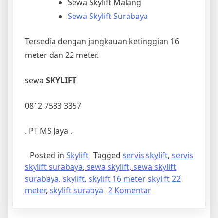
Sewa Skylift Malang
Sewa Skylift Surabaya
Tersedia dengan jangkauan ketinggian 16
meter dan 22 meter.
sewa
SKYLIFT
0812 7583 3357
. PT MS Jaya .
Posted in
Skylift
Tagged
servis skylift
,
servis
skylift surabaya
,
sewa skylift
,
sewa skylift
surabaya
,
skylift
,
skylift 16 meter
,
skylift 22
pada
meter
,
skylift surabya
2 Komentar
Skylift
Surabaya