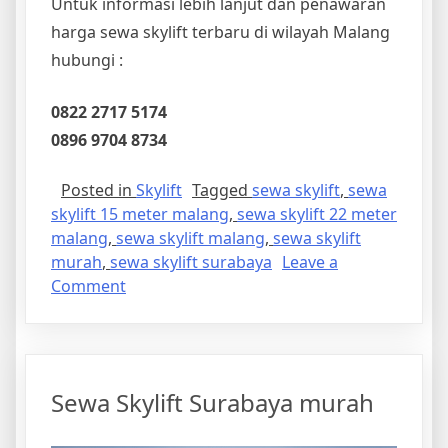
Untuk informasi lebih lanjut dan penawaran
harga sewa skylift terbaru di wilayah Malang
hubungi :
0822 2717 5174
0896 9704 8734
Posted in
Skylift
Tagged
sewa skylift
,
sewa
skylift 15 meter malang
,
sewa skylift 22 meter
malang
,
sewa skylift malang
,
sewa skylift
murah
,
sewa skylift surabaya
Leave a
on
Comment
Sewa
Skylift
15
Meter
Sewa Skylift Surabaya murah
Malang