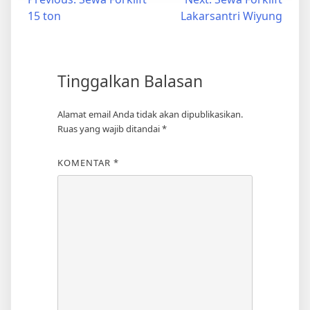
Navigasi
15 ton
Lakarsantri Wiyung
pos
Tinggalkan Balasan
Alamat email Anda tidak akan dipublikasikan.
Ruas yang wajib ditandai
*
KOMENTAR
*