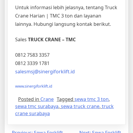
Untuk informasi lebih jelasnya, tentang Truck
Crane Harian | TMC 3 ton dan layanan
lainnya. Hubungi langsung kontak berikut.
Sales
TRUCK CRANE – TMC
0812 7583 3357
0812 3339 1781
salesmsj@sinergiforklift.id
www.sinergiforklift.id
Posted in
Crane
Tagged
sewa tmc 3 ton
,
sewa tmc surabaya
,
sewa truck crane
,
truck
crane surabaya
Previous:
Sewa Forklift
Next:
Sewa Forklift