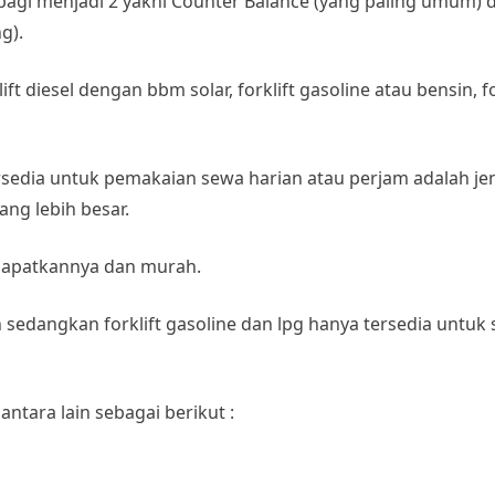
rbagi menjadi 2 yakni Counter Balance (yang paling umum) 
g).
 diesel dengan bbm solar, forklift gasoline atau bensin, fo
sedia untuk pemakaian sewa harian atau perjam adalah jeni
ang lebih besar.
dapatkannya dan murah.
 sedangkan forklift gasoline dan lpg hanya tersedia untuk
antara lain sebagai berikut :