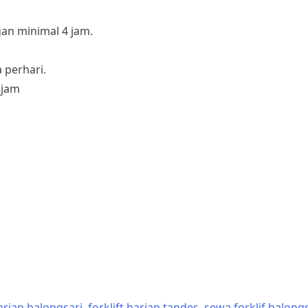
an minimal 4 jam.
 perhari.
 jam
harian balongsari
,
forklift harian tandes
,
sewa forklif balong