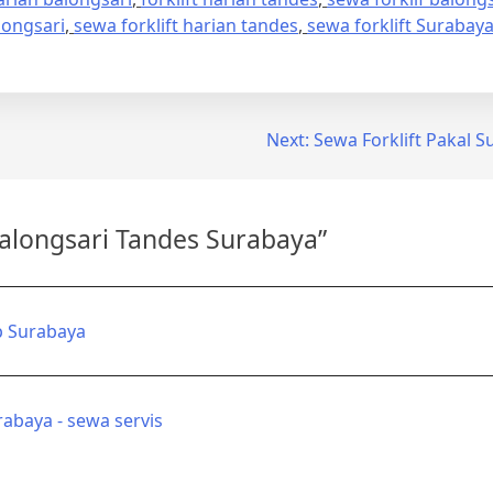
longsari
,
sewa forklift harian tandes
,
sewa forklift Surabay
Next:
Sewa Forklift Pakal S
Balongsari Tandes Surabaya
”
p Surabaya
urabaya - sewa servis