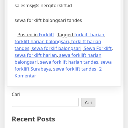
salesmsj@sinergiforklift.id
sewa forklift balongsari tandes
Posted in
Forklift
Tagged
forklift harian
,
forklift harian balongsari
,
forklift harian
tandes
,
sewa forklif balongsari
,
Sewa Forklift
,
sewa forklift harian
,
sewa forklift harian
balongsari
,
sewa forklift harian tandes
,
sewa
forklift Surabaya
,
sewa forklift tandes
2
pada
Komentar
Sewa
Forklift
Cari
Balongsari
Tandes
Cari
Surabaya
Recent Posts