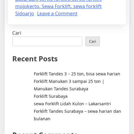
mojokerto
,
Sewa Forklift
,
sewa forklift
on
Sidoarjo
Leave a Comment
FORKLIFT
sewa
Cari
jual
servis
Cari
Recent Posts
Forklift Tandes 3 – 25 ton, bisa sewa harian
Forklift Manukan 3 sampai 25 ton |
Manukan Tandes Surabaya
Forklift Surabaya
sewa Forklift Lidah Kulon – Lakarsantri
Forklift Tandes Surabaya – sewa harian dan
bulanan