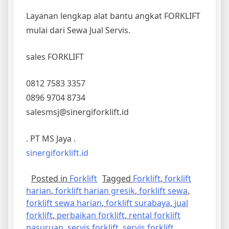
Layanan lengkap alat bantu angkat FORKLIFT
mulai dari Sewa Jual Servis.
sales FORKLIFT
0812 7583 3357
0896 9704 8734
salesmsj@sinergiforklift.id
. PT MS Jaya .
sinergiforklift.id
Posted in
Forklift
Tagged
Forklift
,
forklift
harian
,
forklift harian gresik
,
forklift sewa
,
forklift sewa harian
,
forklift surabaya
,
jual
forklift
,
perbaikan forklift
,
rental forklift
pasuruan
,
servis forklift
,
servis forklift