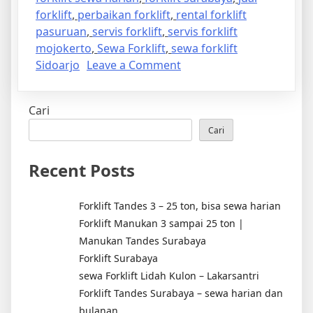
forklift
,
perbaikan forklift
,
rental forklift
pasuruan
,
servis forklift
,
servis forklift
mojokerto
,
Sewa Forklift
,
sewa forklift
on
Sidoarjo
Leave a Comment
FORKLIFT
sewa
Cari
jual
servis
Cari
Recent Posts
Forklift Tandes 3 – 25 ton, bisa sewa harian
Forklift Manukan 3 sampai 25 ton |
Manukan Tandes Surabaya
Forklift Surabaya
sewa Forklift Lidah Kulon – Lakarsantri
Forklift Tandes Surabaya – sewa harian dan
bulanan