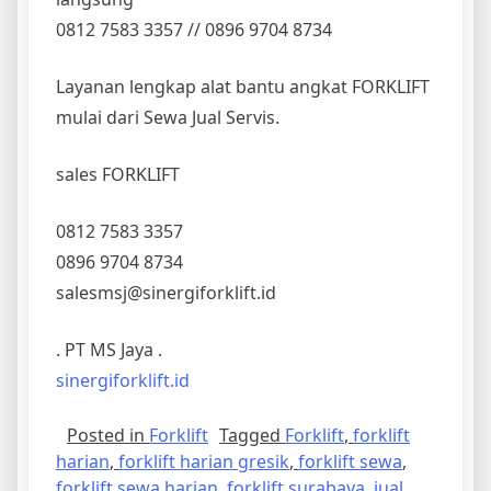
0812 7583 3357 // 0896 9704 8734
Layanan lengkap alat bantu angkat FORKLIFT
mulai dari Sewa Jual Servis.
sales FORKLIFT
0812 7583 3357
0896 9704 8734
salesmsj@sinergiforklift.id
. PT MS Jaya .
sinergiforklift.id
Posted in
Forklift
Tagged
Forklift
,
forklift
harian
,
forklift harian gresik
,
forklift sewa
,
forklift sewa harian
,
forklift surabaya
,
jual