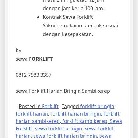
dengan jam kerja 100 jam.
Kontrak Sewa Forklift
Yakni pemakaian kontrak sesuai
dengan kesepakatan.
by
sewa
FORKLIFT
0812 7583 3357
sewa Forklift Harian Bringin Sambikerep
Posted in
Forklift
Tagged
forklift bringin
,
forklift harian
,
forklift harian bringin
,
forklift
harian sambikerep
,
forklift sambikerep
,
Sewa
Forklift
,
sewa forklift bringin
,
sewa forklift
harian
,
sewa forklift harian bringin
,
sewa