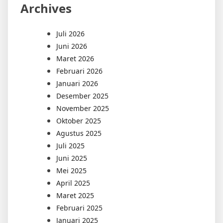
Archives
Juli 2026
Juni 2026
Maret 2026
Februari 2026
Januari 2026
Desember 2025
November 2025
Oktober 2025
Agustus 2025
Juli 2025
Juni 2025
Mei 2025
April 2025
Maret 2025
Februari 2025
Januari 2025