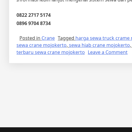
0822 2717 5174
0896 9704 8734
Posted in
Crane
Tagged
harga sewa truck crame
sewa crane mojokerto
,
sewa hiab crane mojokerto
o
terbaru sewa crane mojokerto
Leave a Comment
T
S
T
C
M