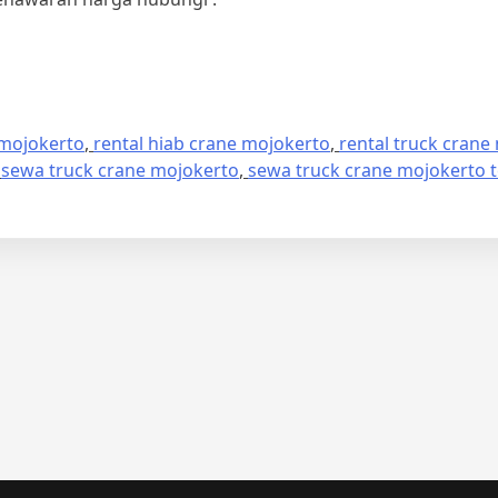
 mojokerto
,
rental hiab crane mojokerto
,
rental truck crane
,
sewa truck crane mojokerto
,
sewa truck crane mojokerto 
n
erbaru
ewa
ruck
rane
ojokerto